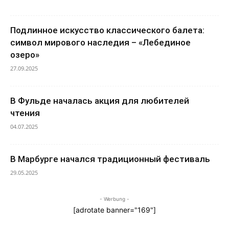
Подлинное искусство классического балета:
символ мирового наследия – «Лебединое
озеро»
27.09.2025
В Фульде началась акция для любителей
чтения
04.07.2025
В Марбурге начался традиционный фестиваль
29.05.2025
- Werbung -
[adrotate banner="169"]