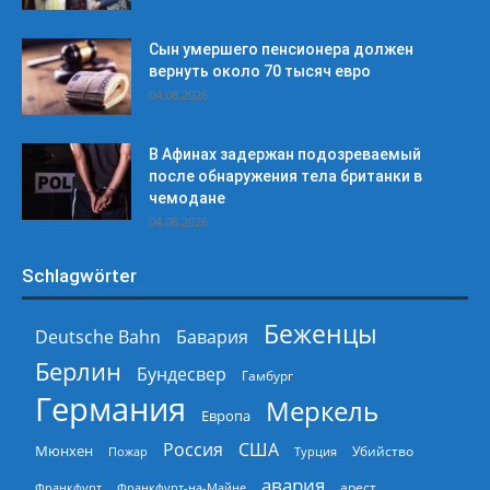
Сын умершего пенсионера должен
вернуть около 70 тысяч евро
04.08.2026
В Афинах задержан подозреваемый
после обнаружения тела британки в
чемодане
04.08.2026
Schlagwörter
Беженцы
Deutsche Bahn
Бавария
Берлин
Бундесвер
Гамбург
Германия
Меркель
Европа
Россия
США
Мюнхен
Пожар
Турция
Убийство
авария
арест
Франкфурт
Франкфурт-на-Майне