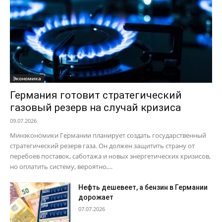
Экономика
Германия готовит стратегический
газовый резерв на случай кризиса
09.07.2026
Минэкономики Германии планирует создать государственный
стратегический резерв газа. Он должен защитить страну от
перебоев поставок, саботажа и новых энергетических кризисов,
но оплатить систему, вероятно,...
Нефть дешевеет, а бензин в Германии
дорожает
07.07.2026