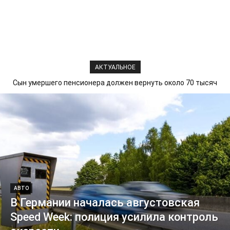
АКТУАЛЬНОЕ
Сын умершего пенсионера должен вернуть около 70 тысяч
В Афинах задержан подозреваемый после обнаружения
тела британки в чемодане
евро
АВТО
В Германии началась августовская
Speed Week: полиция усилила контроль