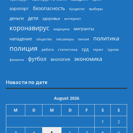
безопасность
аэропорт
выборы
бундестаг
дети
деньги
здоровье
интернет
коронавирус
мигранты
медицина
политика
нападение
общество
пассажиры
пенсия
полиция
суд
работа
статистика
теракт
туризм
экономика
футбол
экология
финансы
Новости по дате
August 2026
M
D
M
D
F
S
S
1
2
3
4
5
6
7
8
9