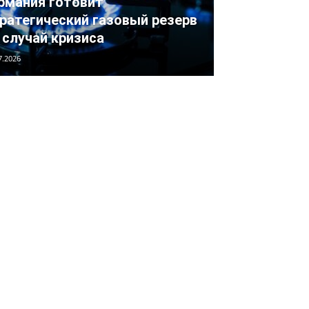
рмания готовит
ратегический газовый резерв
 случай кризиса
7.2026