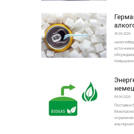
Герма
алког
30.04.2026
налогиФед
источники
обсуждаем
повышение
Энерг
немец
09.04.2026
Поставки 
безопасно
ограничен
альтернати