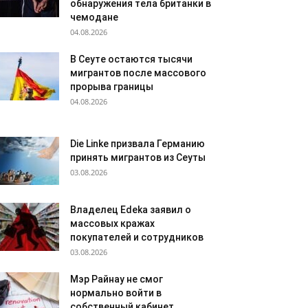
обнаружения тела британки в
чемодане
04.08.2026
В Сеуте остаются тысячи
мигрантов после массового
прорыва границы
04.08.2026
Die Linke призвала Германию
принять мигрантов из Сеуты
03.08.2026
Владелец Edeka заявил о
массовых кражах
покупателей и сотрудников
03.08.2026
Мэр Райнау не смог
нормально войти в
собственный кабинет