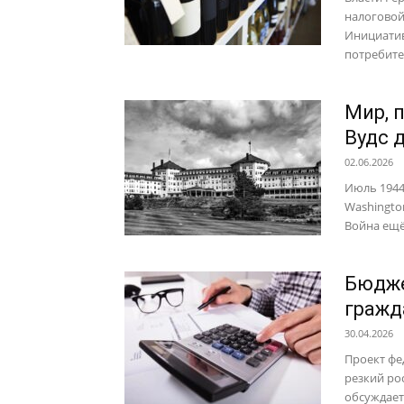
налоговой
Инициатив
потребител
Мир, 
Вудс 
02.06.2026
Июль 1944
Washingto
Война ещё 
Бюдже
гражд
30.04.2026
Проект фе
резкий ро
обсуждает