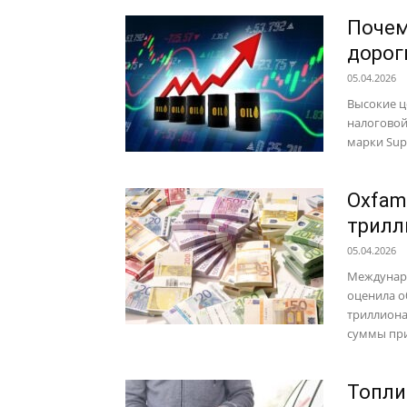
Почем
дорог
05.04.2026
Высокие ц
налоговой
марки Supe
Oxfam
трилл
05.04.2026
Междунаро
оценила о
триллиона
суммы при
Топли