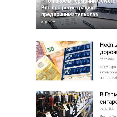
Что такое в Германии Gewerb
Все про регистрацию
предпринимательства
07.08.2026
Нефть
дорож
07.07.2026
Несмотря 
автомобил
на переиз
В Гер
сигар
29.06.2026
Власти Ге