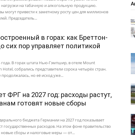
А
 нагрузки на табачную и алкогольную продукцию.
ы могут привести к заметному росту цен для миллионов
ей. Председатель...
построенный в горах: как Бреттон-
до сих пор управляет политикой
 года. В горах штата Нью-Гэмпшир, в отеле Mount
n Hotel, собрались представители сорока четырёх стран.
продолжалась, но её исход уже...
т ФРГ на 2027 год: расходы растут,
анам готовят новые сборы
дерального бюджета Германии на 2027 год показывает
ст государственных расходов. На этом фоне правительство
 новые сборы и налоговые меры — от...