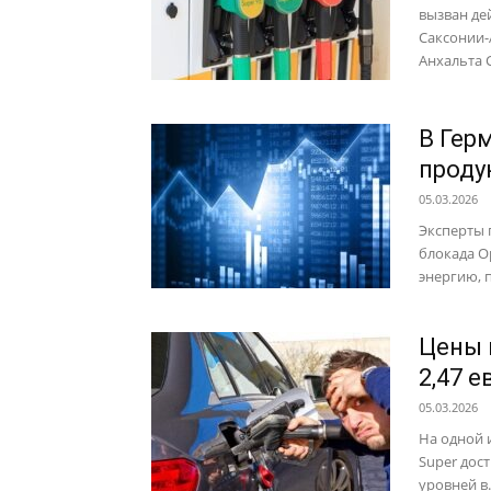
вызван де
Саксонии-
Анхальта С
В Гер
проду
05.03.2026
Эксперты 
блокада О
энергию, п
Цены 
2,47 е
05.03.2026
На одной 
Super дост
уровней в..