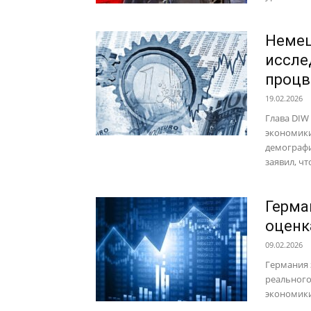
Немец
иссле
процв
19.02.2026
Глава DIW
экономики
демографи
заявил, что
Герма
оценк
09.02.2026
Германия 
реального
экономики 