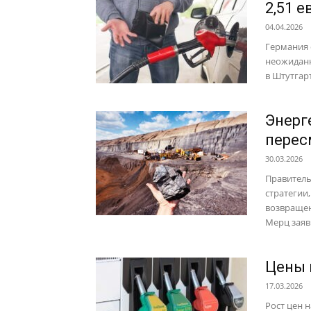
2,51 
04.04.2026
Германия 
неожиданн
в Штутгарт
Энерг
перес
30.03.2026
Правитель
стратегии
возвращен
Мерц заяви
Цены 
17.03.2026
Рост цен 