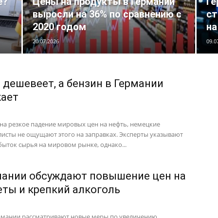
e?
Цены на продукты в Германии
Ге
выросли на 36% по сравнению с
ст
2020 годом
на
20.07.2026
09.0
 дешевеет, а бензин в Германии
ает
на резкое падение мировых цен на нефть, немецкие
исты не ощущают этого на заправках. Эксперты указывают
быток сырья на мировом рынке, однако...
мании обсуждают повышение цен на
еты и крепкий алкоголь
рмании рассматривают новые меры по увеличению