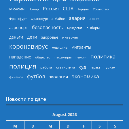
Россия
США
Мюнхен
Пожар
Турция
Убийство
авария
арест
Франкфурт
Франкфурт-на-Майне
безопасность
аэропорт
выборы
бундестаг
дети
деньги
здоровье
интернет
коронавирус
мигранты
медицина
политика
нападение
общество
пассажиры
пенсия
полиция
суд
работа
статистика
теракт
туризм
экономика
футбол
экология
финансы
Новости по дате
August 2026
M
D
M
D
F
S
S