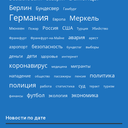
Берлин
Бундесвер
Гамбург
Германия
Меркель
Европа
Россия
США
Мюнхен
Пожар
Турция
Убийство
авария
арест
Франкфурт
Франкфурт-на-Майне
безопасность
аэропорт
выборы
бундестаг
дети
деньги
здоровье
интернет
коронавирус
мигранты
медицина
политика
нападение
общество
пассажиры
пенсия
полиция
суд
работа
статистика
теракт
туризм
экономика
футбол
экология
финансы
Новости по дате