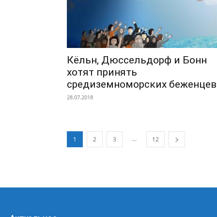
Кёльн, Дюссельдорф и Бонн
хотят принять
средиземноморских беженцев
28.07.2018
...
1
2
3
12