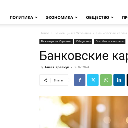
ПОЛИТИКА
ЭКОНОМИКА
ОБЩЕСТВО
ПР
Home
Беженцы из Украины
Банковские карты
Беженцы из Украины
Общество
Пособия и выплаты
Банковские ка
By
Алеся Кравчук
-
06.02.2024
Share