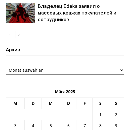
Владелец Edeka заявил о
массовых кражах покупателей и
сотрудников
Архив
Архив
März 2025
M
D
M
D
F
S
S
1
2
3
4
5
6
7
8
9