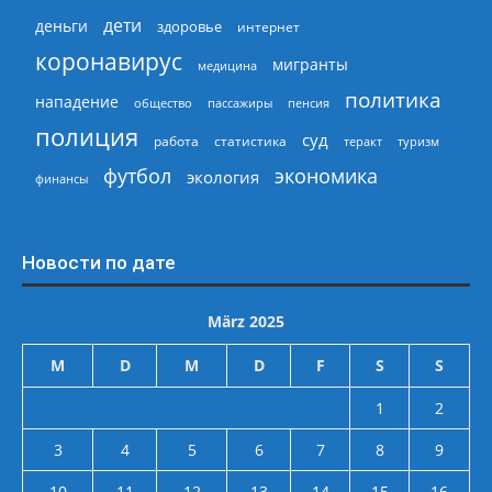
дети
деньги
здоровье
интернет
коронавирус
мигранты
медицина
политика
нападение
общество
пассажиры
пенсия
полиция
суд
работа
статистика
теракт
туризм
экономика
футбол
экология
финансы
Новости по дате
März 2025
M
D
M
D
F
S
S
1
2
3
4
5
6
7
8
9
10
11
12
13
14
15
16