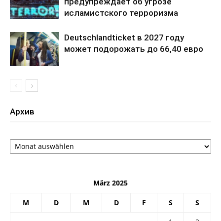
предупреждает об угрозе
исламистского терроризма
Deutschlandticket в 2027 году
может подорожать до 66,40 евро
Архив
Архив
März 2025
M
D
M
D
F
S
S