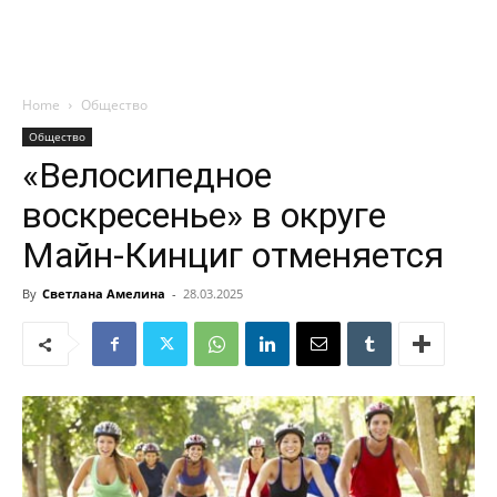
Home
Общество
Общество
«Велосипедное
воскресенье» в округе
Майн-Кинциг отменяется
By
Светлана Амелина
-
28.03.2025