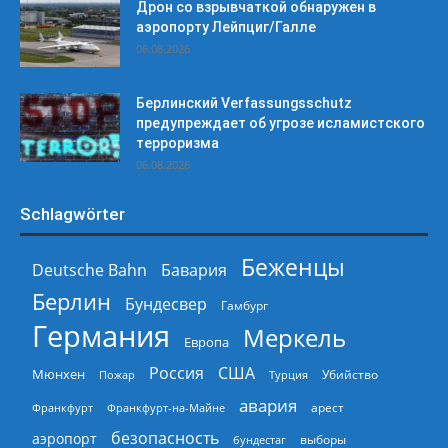
Дрон со взрывчаткой обнаружен в
аэропорту Лейпциг/Галле
06.08.2026
Берлинский Verfassungsschutz
предупреждает об угрозе исламистского
терроризма
06.08.2026
Schlagwörter
Беженцы
Deutsche Bahn
Бавария
Берлин
Бундесвер
Гамбург
Германия
Меркель
Европа
Россия
США
Мюнхен
Пожар
Турция
Убийство
авария
арест
Франкфурт
Франкфурт-на-Майне
безопасность
аэропорт
выборы
бундестаг