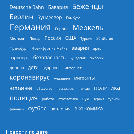
Беженцы
Deutsche Bahn
Бавария
Берлин
Бундесвер
Гамбург
Германия
Меркель
Европа
Россия
США
Мюнхен
Пожар
Турция
Убийство
авария
арест
Франкфурт
Франкфурт-на-Майне
безопасность
аэропорт
выборы
бундестаг
дети
деньги
здоровье
интернет
коронавирус
мигранты
медицина
политика
нападение
общество
пассажиры
пенсия
полиция
суд
работа
статистика
теракт
туризм
экономика
футбол
экология
финансы
Новости по дате