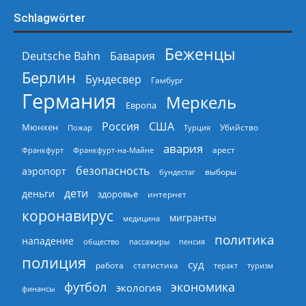
Schlagwörter
Беженцы
Deutsche Bahn
Бавария
Берлин
Бундесвер
Гамбург
Германия
Меркель
Европа
Россия
США
Мюнхен
Пожар
Турция
Убийство
авария
арест
Франкфурт
Франкфурт-на-Майне
безопасность
аэропорт
выборы
бундестаг
дети
деньги
здоровье
интернет
коронавирус
мигранты
медицина
политика
нападение
общество
пассажиры
пенсия
полиция
суд
работа
статистика
теракт
туризм
экономика
футбол
экология
финансы