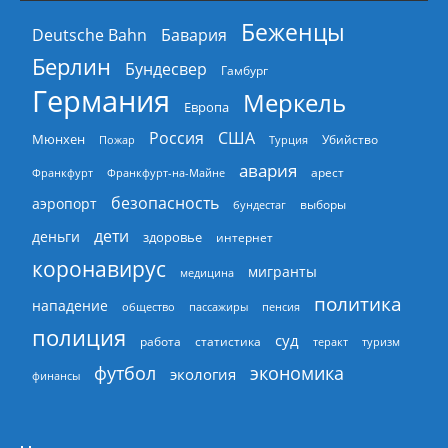
Беженцы
Deutsche Bahn
Бавария
Берлин
Бундесвер
Гамбург
Германия
Меркель
Европа
Россия
США
Мюнхен
Пожар
Турция
Убийство
авария
арест
Франкфурт
Франкфурт-на-Майне
безопасность
аэропорт
выборы
бундестаг
дети
деньги
здоровье
интернет
коронавирус
мигранты
медицина
политика
нападение
общество
пассажиры
пенсия
полиция
суд
работа
статистика
теракт
туризм
экономика
футбол
экология
финансы