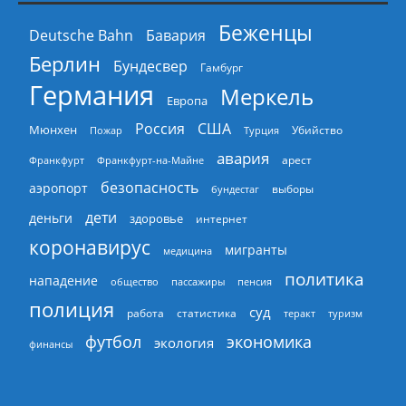
Беженцы
Deutsche Bahn
Бавария
Берлин
Бундесвер
Гамбург
Германия
Меркель
Европа
Россия
США
Мюнхен
Пожар
Турция
Убийство
авария
арест
Франкфурт
Франкфурт-на-Майне
безопасность
аэропорт
выборы
бундестаг
дети
деньги
здоровье
интернет
коронавирус
мигранты
медицина
политика
нападение
общество
пассажиры
пенсия
полиция
суд
работа
статистика
теракт
туризм
экономика
футбол
экология
финансы