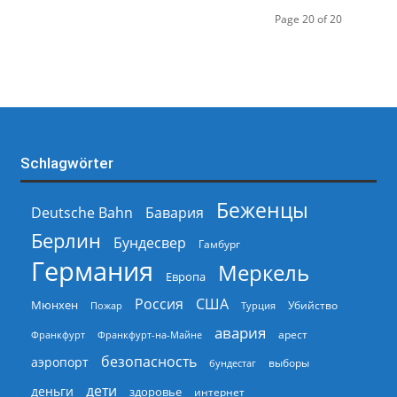
Page 20 of 20
Schlagwörter
Беженцы
Deutsche Bahn
Бавария
Берлин
Бундесвер
Гамбург
Германия
Меркель
Европа
Россия
США
Мюнхен
Пожар
Турция
Убийство
авария
арест
Франкфурт
Франкфурт-на-Майне
безопасность
аэропорт
выборы
бундестаг
дети
деньги
здоровье
интернет