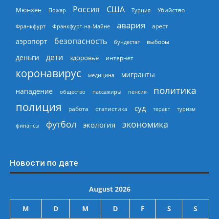
Россия
США
Мюнхен
Пожар
Турция
Убийство
авария
арест
Франкфурт
Франкфурт-на-Майне
безопасность
аэропорт
выборы
бундестаг
дети
деньги
здоровье
интернет
коронавирус
мигранты
медицина
политика
нападение
общество
пассажиры
пенсия
полиция
суд
работа
статистика
теракт
туризм
экономика
футбол
экология
финансы
Новости по дате
August 2026
M
D
M
D
F
S
S