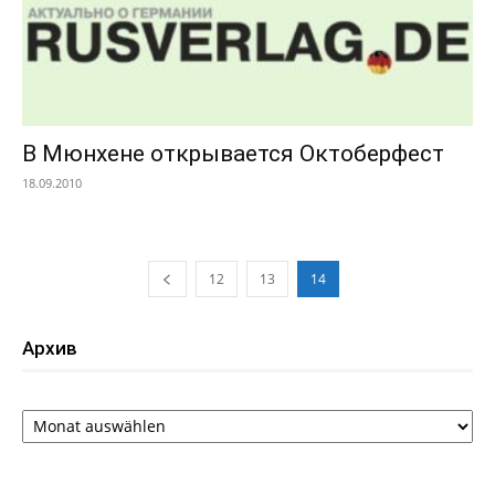
В Мюнхене открывается Октоберфест
18.09.2010
12
13
14
Архив
Архив