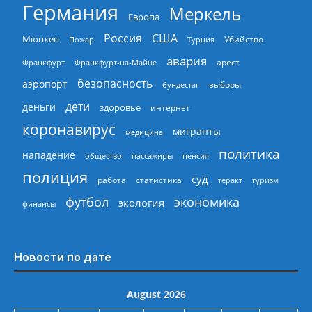
Германия
Меркель
Европа
Россия
США
Мюнхен
Пожар
Турция
Убийство
авария
арест
Франкфурт
Франкфурт-на-Майне
безопасность
аэропорт
выборы
бундестаг
дети
деньги
здоровье
интернет
коронавирус
мигранты
медицина
политика
нападение
общество
пассажиры
пенсия
полиция
суд
работа
статистика
теракт
туризм
экономика
футбол
экология
финансы
Новости по дате
August 2026