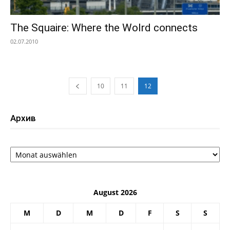
The Squaire: Where the Wolrd connects
02.07.2010
10
11
12
Архив
Архив
August 2026
M
D
M
D
F
S
S