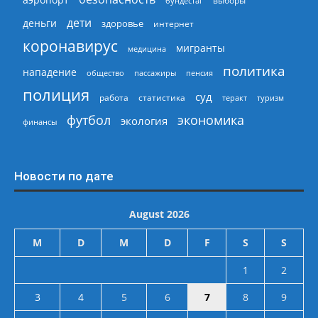
выборы
бундестаг
дети
деньги
здоровье
интернет
коронавирус
мигранты
медицина
политика
нападение
общество
пассажиры
пенсия
полиция
суд
работа
статистика
теракт
туризм
экономика
футбол
экология
финансы
Новости по дате
August 2026
M
D
M
D
F
S
S
1
2
3
4
5
6
7
8
9