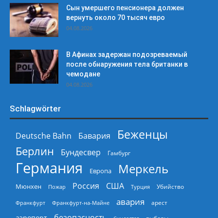
Сын умершего пенсионера должен
вернуть около 70 тысяч евро
04.08.2026
В Афинах задержан подозреваемый
после обнаружения тела британки в
чемодане
04.08.2026
Schlagwörter
Беженцы
Deutsche Bahn
Бавария
Берлин
Бундесвер
Гамбург
Германия
Меркель
Европа
Россия
США
Мюнхен
Пожар
Турция
Убийство
авария
арест
Франкфурт
Франкфурт-на-Майне
безопасность
аэропорт