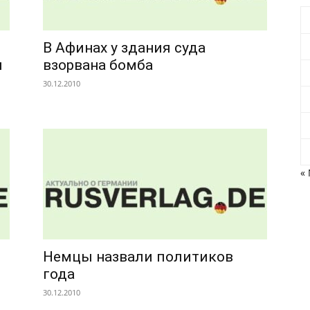
В Афинах у здания суда
я
взорвана бомба
30.12.2010
« 
Немцы назвали политиков
года
30.12.2010