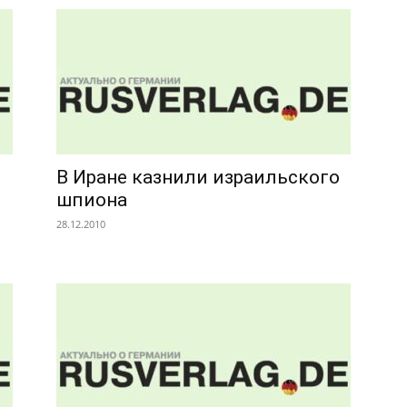
В Иране казнили израильского
шпиона
28.12.2010