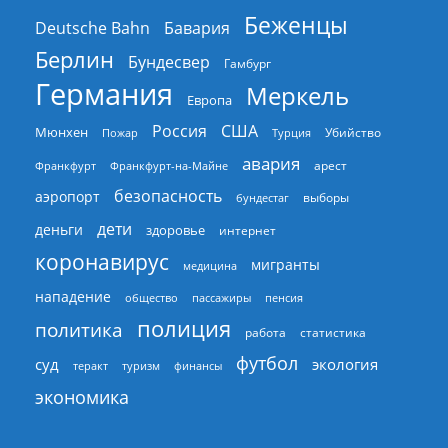
Беженцы
Deutsche Bahn
Бавария
Берлин
Бундесвер
Гамбург
Германия
Меркель
Европа
Россия
США
Мюнхен
Пожар
Турция
Убийство
авария
арест
Франкфурт
Франкфурт-на-Майне
безопасность
аэропорт
выборы
бундестаг
дети
деньги
здоровье
интернет
коронавирус
мигранты
медицина
нападение
общество
пассажиры
пенсия
полиция
политика
работа
статистика
футбол
суд
экология
теракт
туризм
финансы
экономика