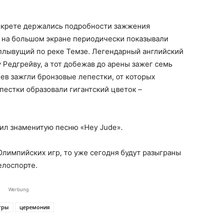
екрете держались подробности зажжения
 на большом экране периодически показывали
 плывущий по реке Темзе. Легендарный английский
 Редгрейву, а тот добежав до арены зажег семь
ев зажгли бронзовые лепестки, от которых
пестки образовали гигантский цветок –
ил знаменитую песню «Hey Jude».
лимпийских игр, то уже сегодня будут разыграны
елоспорте.
Werbung
гры
церемония