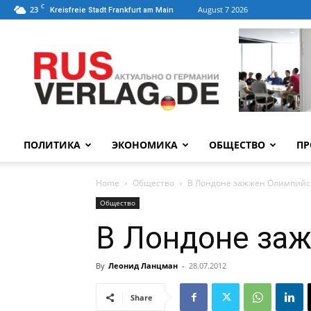
C
23
August 7 2026
Kreisfreie Stadt Frankfurt am Main
ПОЛИТИКА
ЭКОНОМИКА
ОБЩЕСТВО
ПР
Home
Общество
В Лондоне зажжен Олимпийс
Общество
В Лондоне за
By
Леонид Ланцман
-
28.07.2012
Share