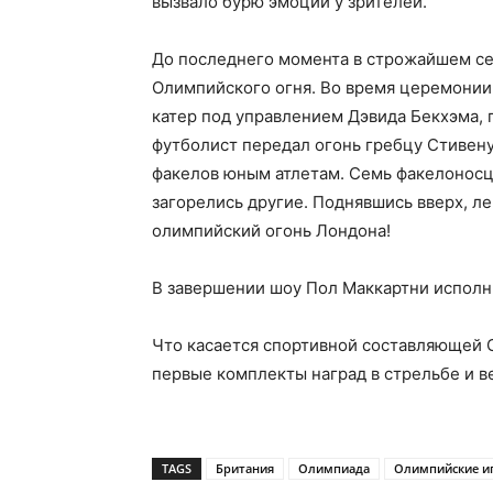
вызвало бурю эмоций у зрителей.
До последнего момента в строжайшем с
Олимпийского огня. Во время церемонии
катер под управлением Дэвида Бекхэма,
футболист передал огонь гребцу Стивену
факелов юным атлетам. Семь факелоносц
загорелись другие. Поднявшись вверх, ле
олимпийский огонь Лондона!
В завершении шоу Пол Маккартни исполн
Что касается спортивной составляющей О
первые комплекты наград в стрельбе и в
TAGS
Британия
Олимпиада
Олимпийские и