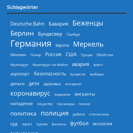
Schlagwörter
Беженцы
Deutsche Bahn
Бавария
Берлин
Бундесвер
Гамбург
Германия
Меркель
Европа
Россия
США
Мюнхен
Пожар
Турция
Убийство
авария
арест
Франкфурт
Франкфурт-на-Майне
безопасность
аэропорт
выборы
бундестаг
дети
деньги
здоровье
интернет
коронавирус
мигранты
медицина
нападение
общество
пассажиры
пенсия
полиция
политика
работа
статистика
футбол
суд
экология
теракт
туризм
финансы