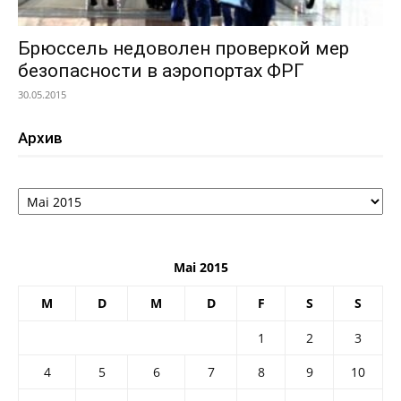
Брюссель недоволен проверкой мер
безопасности в аэропортах ФРГ
30.05.2015
Архив
Архив
Mai 2015
M
D
M
D
F
S
S
1
2
3
4
5
6
7
8
9
10