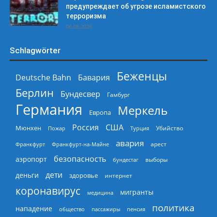
предупреждает об угрозе исламистского
терроризма
06.08.2026
Schlagwörter
Беженцы
Deutsche Bahn
Бавария
Берлин
Бундесвер
Гамбург
Германия
Меркель
Европа
Россия
США
Мюнхен
Пожар
Турция
Убийство
авария
арест
Франкфурт
Франкфурт-на-Майне
безопасность
аэропорт
выборы
бундестаг
дети
деньги
здоровье
интернет
коронавирус
мигранты
медицина
политика
нападение
общество
пассажиры
пенсия