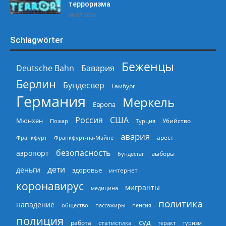
терроризма
06.08.2026
Schlagwörter
Беженцы
Deutsche Bahn
Бавария
Берлин
Бундесвер
Гамбург
Германия
Меркель
Европа
Россия
США
Мюнхен
Пожар
Турция
Убийство
авария
арест
Франкфурт
Франкфурт-на-Майне
безопасность
аэропорт
выборы
бундестаг
дети
деньги
здоровье
интернет
коронавирус
мигранты
медицина
политика
нападение
общество
пассажиры
пенсия
полиция
суд
работа
статистика
теракт
туризм