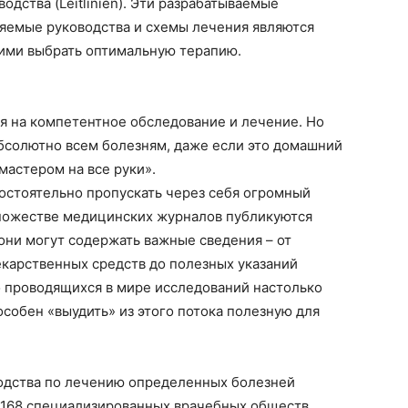
дства (Leitlinien).
Эти разрабатываемые
яемые руководства и схемы лечения являются
ими выбрать оптимальную терапию.
я на компетентное обследование и лечение. Но
бсолютно всем болезням, даже если это домашний
мастером на все руки».
мостоятельно пропускать через себя огромный
ножестве медицинских журналов публикуются
они могут содержать важные сведения – от
карственных средств до полезных указаний
о проводящихся в мире исследований настолько
особен «выудить» из этого потока полезную для
одства по лечению определенных болезней
ли 168 специализированных врачебных обществ