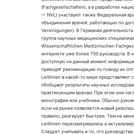
(Fachgesellschaften), а в разработке наци
— NVL) участвуют также Федеральная вра
объединения врачей, работающих по дого
Vereinigungen). В Германии деятельность
группа научных медицинских специализир
Wissenschaftlichen Medizinischen Fachges
интернете уже более 700 руководств. В 
доступную на данный момент информацию
приводят рекомендации по поводу их опт
Leitlinien в какой-то мере представляют
обобщают результаты научных исследова
практикующим врачам. При этом они част
монографии или учебники. Обычно руково
если на рынке появляется новый революц
правило, реагирует быстрее. Тем не мен
Leitlinien пересматривались и актуализи
Следует учитывать и то, что руководств