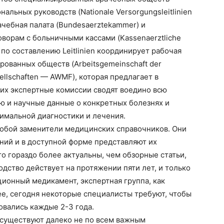
ональных руководств (Nationale Versorgungsleitlinien
чебная палата (Bundesaerztekammer) и
ворам с больничными кассами (Kassenaerztliche
 по составлению Leitlinien координирует рабочая
ованных обществ (Arbeitsgemeinschaft der
ellschaften — AWMF), которая предлагает в
них экспертные комиссии сводят воедино всю
 и научные данные о конкретных болезнях и
имальной диагностики и лечения.
 собой заменители медицинских справочников. Они
ний и в доступной форме представляют их
о гораздо более актуальны, чем обзорные статьи,
дство действует на протяжении пяти лет, и только
ионный медикамент, экспертная группа, как
ее, сегодня некоторые специалисты требуют, чтобы
ровались каждые 2-3 года.
а существуют далеко не по всем важным