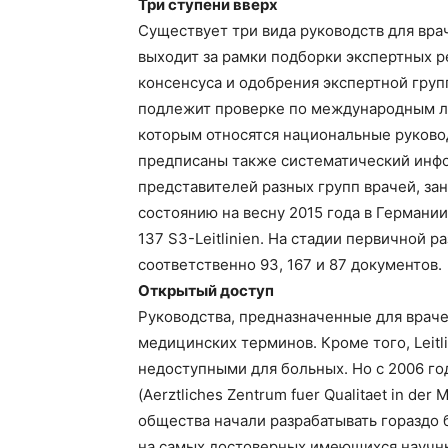
Три ступени вверх
Существует три вида руководств для враче
выходит за рамки подборки экспертных 
консенсуса и одобрения экспертной групп
подлежит проверке по международным лит
которым относятся национальные руководст
предписаны также систематический инфо
представителей разных групп врачей, з
состоянию на весну 2015 года в Германии д
137 S3-Leitlinien. На стадии первичной 
соответственно 93, 167 и 87 документов.
Открытый доступ
Руководства, предназначенные для враче
медицинских терминов. Кроме того, Leitl
недоступными для больных. Но с 2006 го
(Aerztliches Zentrum fuer Qualitaet in d
общества начали разрабатывать гораздо
на самых достоверных имеющихся научных