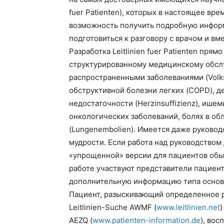
fuer Patienten), которых в настоящее вр
возможность получить подробную информ
подготовиться к разговору с врачом и в
Разработка Leitlinien fuer Patienten пр
структурированному медицинскому обсл
распространенными заболеваниями (Volks
обструктивной болезни легких (COPD), д
недостаточности (Herzinsuffizienz), ише
онкологических заболеваний, болях в об
(Lungenembolien). Имеется даже руковод
мудрости. Если работа над руководством 
«упрощенной» версии для пациентов обыч
работе участвуют представители пациент
дополнительную информацию типа основ
Пациент, разыскивающий определенное р
Leitlinien-Suche AWMF (
www.leitlinien.net
)
AEZQ (
www.patienten-information.de
), вос