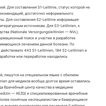
й. Для составления S1-Leitlinie, статус которой не
рекомендаций, достаточно неформального
ы. Для составления S2-Leitlinie информация
ературным источникам. Для S3-Leitlinien, к
ва (Nationale Versorgungsleitlinien — NVL),
рмационный поиск и участие в разработке
анимающихся лечением данной болезни. По
ействовало 443 S1-Leitlinien, 184 S2-Leitlinien и
разработки или переработки находились
й, пишутся на специальном языке с обилием
inien для медиков вообще долгое время оставались
да Врачебный центр качества в медицине
er Medizin — AEZQ) и специализированные врачебные
 более понятные неспециалистам и базирующиеся
 знаниях руководства для пациентов (Leitlinien