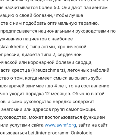
емя насчитывается более 50. Они дают пациентам
ацию о своей болезни, чтобы лучше
месте с ним подобрать оптимальную терапию.
ямо предписывается национальными руководствами по
уживанию пациентов с наиболее
krankheiten) типа астмы, хронической
епрессии, диабета типа 2, сердечной
мической или коронарной болезни сердца,
ласти крестца (Kreuzschmerz), легочных эмболий
ство о том, когда имеет смысл вырывать зубы
для врачей занимает до 4 лет, то на составление
но уходит порядка 12 месяцев. Обычно в этой
ов, а само руководство нередко содержит
 анатомии или адресов групп самопомощи.
уководство, может воспользоваться функцией
 или услугами сайта
www.awmf.org
, зайти на сайт
пользоваться Leitlinienprogramm Onkologie