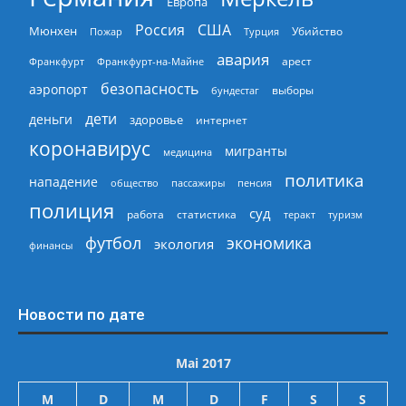
Европа
Россия
США
Мюнхен
Пожар
Турция
Убийство
авария
арест
Франкфурт
Франкфурт-на-Майне
безопасность
аэропорт
выборы
бундестаг
дети
деньги
здоровье
интернет
коронавирус
мигранты
медицина
политика
нападение
общество
пассажиры
пенсия
полиция
суд
работа
статистика
теракт
туризм
экономика
футбол
экология
финансы
Новости по дате
Mai 2017
M
D
M
D
F
S
S