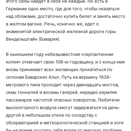
этого силы найдет в себе не каждый. Но есть в
Германии одно место, где для того, чтобы оказаться
над облаками, достаточно купить билет и занять место
в желтом вагоне. Речь, конечно же, идет о
знаменитой электрической железной дороге горы
Вендельштайн (Бавария).
В нынешнем году небезызвестная «серпантинная
колея» отмечает свою 108-ю годовщину, и с конца мая
вновь принимает всех желающих прокатиться по
склонам Баварских Альп. Путь на вершину 1838-
метрового пика проходит через двенадцать мостов,
семь тоннелей и восемь галерей, нередко изумляя
пассажиров частотой опасных поворотов. Любители
высокогорного воздуха смогут задержаться на день-
другой в небольшом отеле по соседству с
обсерваторией и метеорологической станцией и хотя
бы на время ощутить себя вдали от мирских проблем.