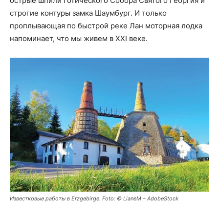
острые шпили готического Собора Святого Георгия и
строгие контуры замка Шаумбург. И только
проплывающая по быстрой реке Лан моторная лодка
напоминает, что мы живем в XXI веке.
Известковые работы в Erzgebirge. Foto: © LianeM – AdobeStock