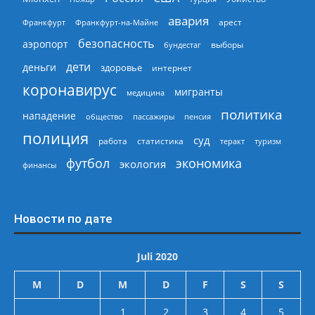
авария
арест
Франкфурт
Франкфурт-на-Майне
безопасность
аэропорт
выборы
бундестаг
дети
деньги
здоровье
интернет
коронавирус
мигранты
медицина
политика
нападение
общество
пассажиры
пенсия
полиция
суд
работа
статистика
теракт
туризм
экономика
футбол
экология
финансы
Новости по дате
Juli 2020
M
D
M
D
F
S
S
1
2
3
4
5