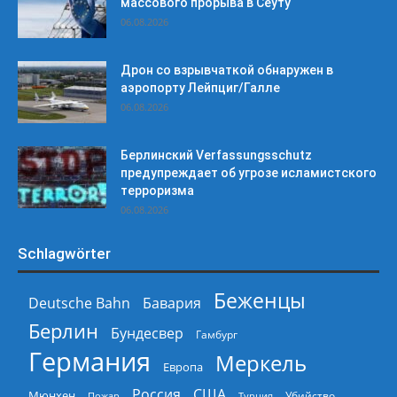
массового прорыва в Сеуту
06.08.2026
Дрон со взрывчаткой обнаружен в
аэропорту Лейпциг/Галле
06.08.2026
Берлинский Verfassungsschutz
предупреждает об угрозе исламистского
терроризма
06.08.2026
Schlagwörter
Беженцы
Deutsche Bahn
Бавария
Берлин
Бундесвер
Гамбург
Германия
Меркель
Европа
Россия
США
Мюнхен
Пожар
Турция
Убийство