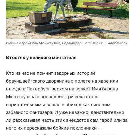
Имение барона фон Мюнхгаузена, Боденведер. Foto: © g215 – AdobeStock
В гостях у великого мечтателя
Кто из нас не помнит задорных историй
брауншвейгского дворянина о полете на ядре или
въезде в Петербург верхом на волке? Имя барона
Мюнх­гаузена в последние три века стало
нарицательным и вошло в обиход как синоним
забавного фантазера. И уже неважно, действительно
ли рассказывал часть этих анекдотов сам герой или за
него их пересказали бойкие поклонники —