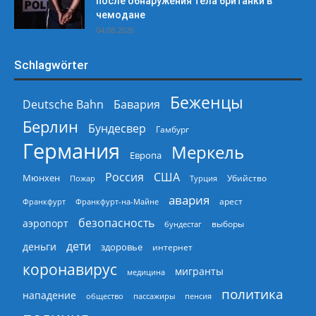
после обнаружения тела британки в
чемодане
04.08.2026
Schlagwörter
Беженцы
Deutsche Bahn
Бавария
Берлин
Бундесвер
Гамбург
Германия
Меркель
Европа
Россия
США
Мюнхен
Пожар
Турция
Убийство
авария
арест
Франкфурт
Франкфурт-на-Майне
безопасность
аэропорт
выборы
бундестаг
дети
деньги
здоровье
интернет
коронавирус
мигранты
медицина
политика
нападение
общество
пассажиры
пенсия