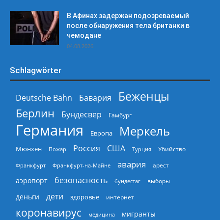
В Афинах задержан подозреваемый
после обнаружения тела британки в
чемодане
04.08.2026
Schlagwörter
Беженцы
Deutsche Bahn
Бавария
Берлин
Бундесвер
Гамбург
Германия
Меркель
Европа
Россия
США
Мюнхен
Пожар
Турция
Убийство
авария
арест
Франкфурт
Франкфурт-на-Майне
безопасность
аэропорт
выборы
бундестаг
дети
деньги
здоровье
интернет
коронавирус
мигранты
медицина