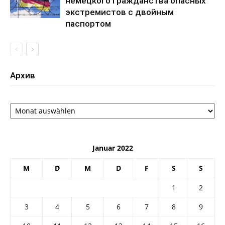
немецкого гражданства опасных
экстремистов с двойным
паспортом
Архив
Архив
Januar 2022
M
D
M
D
F
S
S
1
2
3
4
5
6
7
8
9