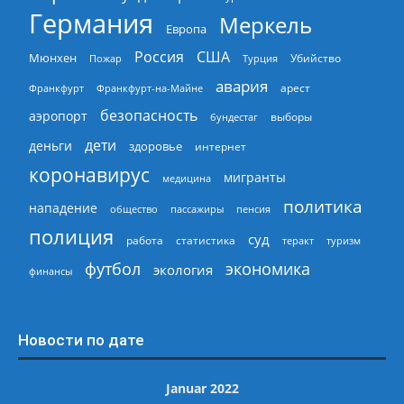
Германия
Меркель
Европа
Россия
США
Мюнхен
Пожар
Турция
Убийство
авария
арест
Франкфурт
Франкфурт-на-Майне
безопасность
аэропорт
выборы
бундестаг
дети
деньги
здоровье
интернет
коронавирус
мигранты
медицина
политика
нападение
общество
пассажиры
пенсия
полиция
суд
работа
статистика
теракт
туризм
экономика
футбол
экология
финансы
Новости по дате
Januar 2022