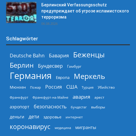
Берлинский Verfassungsschutz
предупреждает об угрозе исламистского
терроризма
06.08.2026
Schlagwörter
Беженцы
Deutsche Bahn
Бавария
Берлин
Бундесвер
Гамбург
Германия
Меркель
Европа
Россия
США
Мюнхен
Пожар
Турция
Убийство
авария
арест
Франкфурт
Франкфурт-на-Майне
безопасность
аэропорт
выборы
бундестаг
дети
деньги
здоровье
интернет
коронавирус
мигранты
медицина