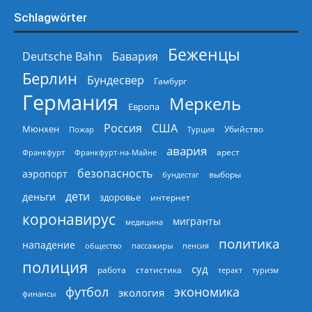
Schlagwörter
Беженцы
Deutsche Bahn
Бавария
Берлин
Бундесвер
Гамбург
Германия
Меркель
Европа
Россия
США
Мюнхен
Пожар
Турция
Убийство
авария
арест
Франкфурт
Франкфурт-на-Майне
безопасность
аэропорт
выборы
бундестаг
дети
деньги
здоровье
интернет
коронавирус
мигранты
медицина
политика
нападение
общество
пассажиры
пенсия
полиция
суд
работа
статистика
теракт
туризм
экономика
футбол
экология
финансы