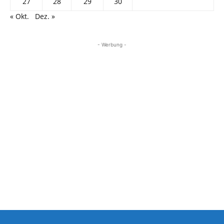
27
28
29
30
« Okt.
Dez. »
- Werbung -