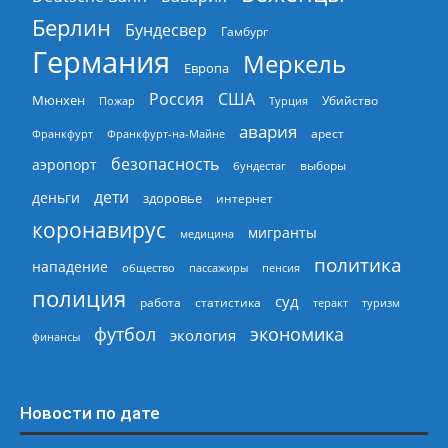
Берлин
Бундесвер
Гамбург
Германия
Меркель
Европа
Россия
США
Мюнхен
Пожар
Турция
Убийство
авария
арест
Франкфурт
Франкфурт-на-Майне
безопасность
аэропорт
выборы
бундестаг
дети
деньги
здоровье
интернет
коронавирус
мигранты
медицина
политика
нападение
общество
пассажиры
пенсия
полиция
суд
работа
статистика
теракт
туризм
экономика
футбол
экология
финансы
Новости по дате