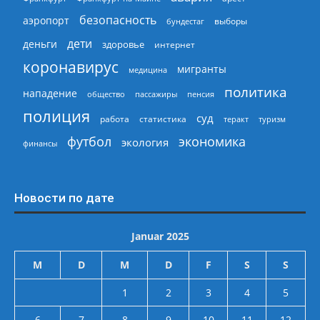
безопасность
аэропорт
выборы
бундестаг
дети
деньги
здоровье
интернет
коронавирус
мигранты
медицина
политика
нападение
общество
пассажиры
пенсия
полиция
суд
работа
статистика
теракт
туризм
экономика
футбол
экология
финансы
Новости по дате
Januar 2025
M
D
M
D
F
S
S
1
2
3
4
5
6
7
8
9
10
11
12