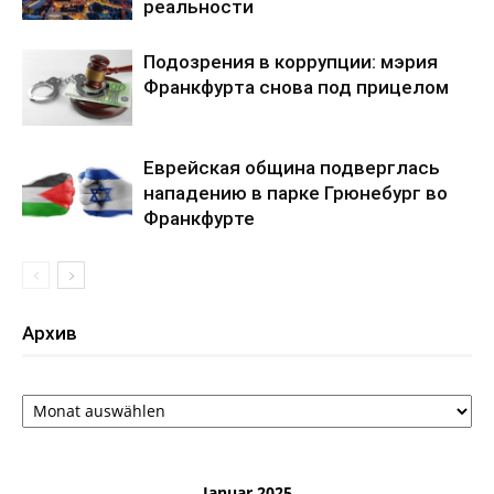
реальности
Подозрения в коррупции: мэрия
Франкфурта снова под прицелом
Еврейская община подверглась
нападению в парке Грюнебург во
Франкфурте
Архив
Архив
Januar 2025