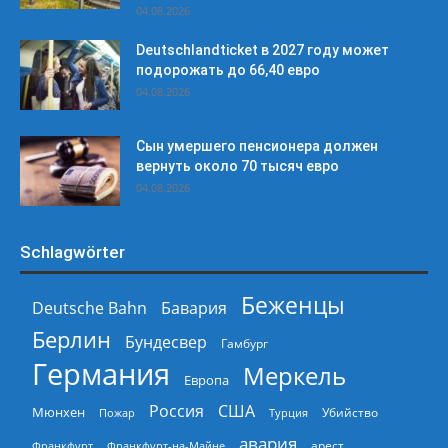
04.08.2026
Deutschlandticket в 2027 году может
подорожать до 66,40 евро
04.08.2026
Сын умершего пенсионера должен
вернуть около 70 тысяч евро
04.08.2026
Schlagwörter
Беженцы
Deutsche Bahn
Бавария
Берлин
Бундесвер
Гамбург
Германия
Меркель
Европа
Россия
США
Мюнхен
Пожар
Турция
Убийство
авария
арест
Франкфурт
Франкфурт-на-Майне