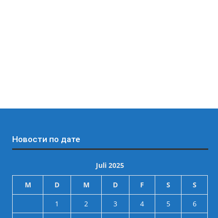
Новости по дате
Juli 2025
M
D
M
D
F
S
S
1
2
3
4
5
6