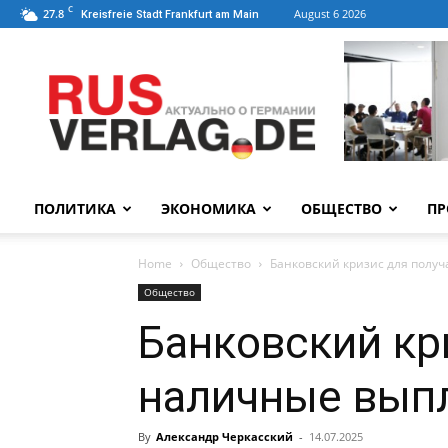
C
27.8
August 6 2026
Kreisfreie Stadt Frankfurt am Main
ПОЛИТИКА
ЭКОНОМИКА
ОБЩЕСТВО
ПР
Home
Общество
Банковский кризис для полу
Общество
Банковский кр
наличные вып
By
Александр Черкасский
-
14.07.2025