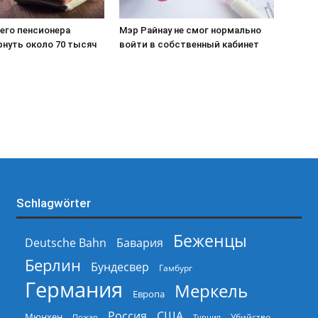
его пенсионера
Мэр Райнау не смог нормально
рнуть около 70 тысяч
войти в собственный кабинет
Schlagwörter
Беженцы
Deutsche Bahn
Бавария
Берлин
Бундесвер
Гамбург
Германия
Меркель
Европа
Россия
США
Мюнхен
Пожар
Турция
Убийство