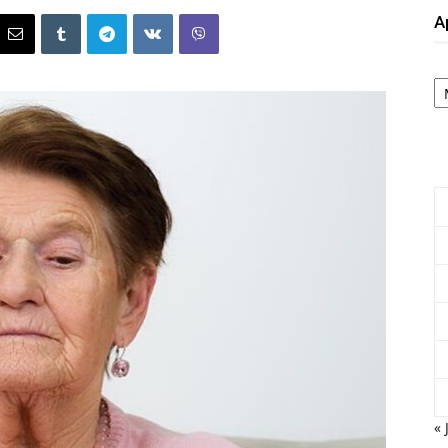
А
А
« 