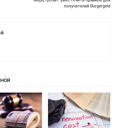
Мерц грозит ужесточить правила для
получателей Bürgergeld
ий
THOR