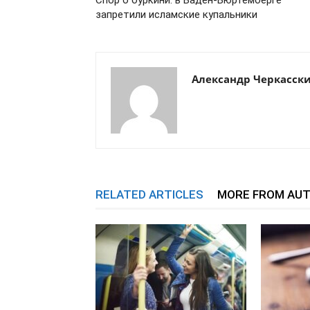
Спор о буркини: в Баден-Вюртемберге
запретили исламские купальники
Александр Черкасск
RELATED ARTICLES
MORE FROM AU