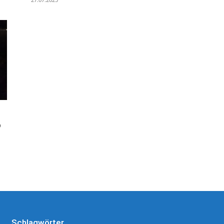
–
ю
Schlagwörter