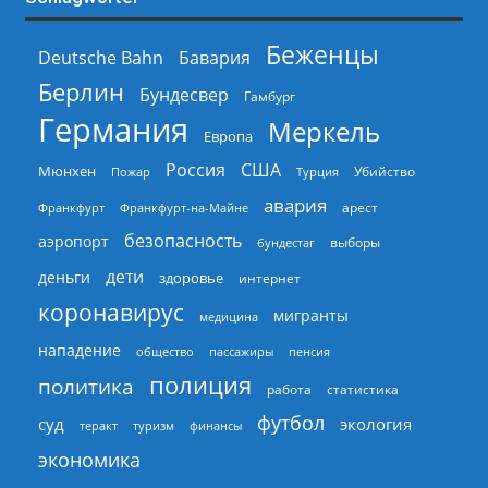
Беженцы
Deutsche Bahn
Бавария
Берлин
Бундесвер
Гамбург
Германия
Меркель
Европа
Россия
США
Мюнхен
Пожар
Турция
Убийство
авария
арест
Франкфурт
Франкфурт-на-Майне
безопасность
аэропорт
выборы
бундестаг
дети
деньги
здоровье
интернет
коронавирус
мигранты
медицина
нападение
общество
пассажиры
пенсия
полиция
политика
работа
статистика
футбол
суд
экология
теракт
туризм
финансы
экономика