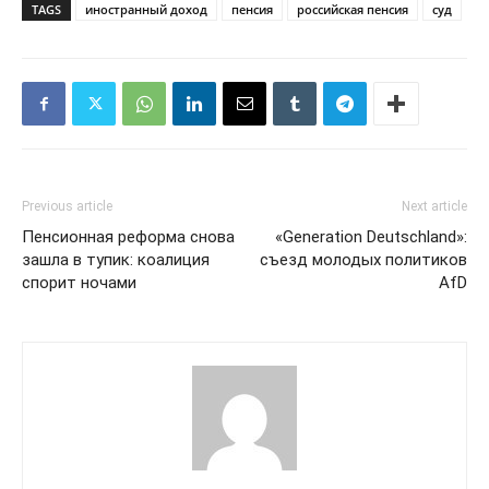
TAGS
иностранный доход
пенсия
российская пенсия
суд
Previous article
Next article
Пенсионная реформа снова
«Generation Deutschland»:
зашла в тупик: коалиция
съезд молодых политиков
спорит ночами
AfD