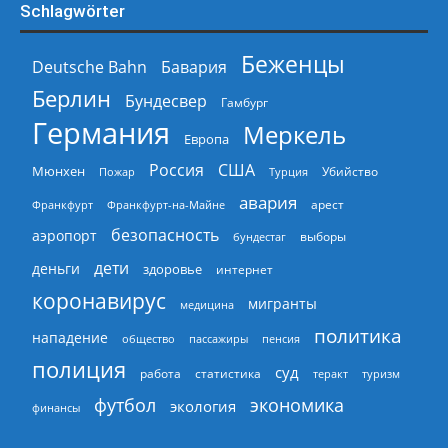
Schlagwörter
Беженцы
Deutsche Bahn
Бавария
Берлин
Бундесвер
Гамбург
Германия
Меркель
Европа
Россия
США
Мюнхен
Пожар
Турция
Убийство
авария
арест
Франкфурт
Франкфурт-на-Майне
безопасность
аэропорт
выборы
бундестаг
дети
деньги
здоровье
интернет
коронавирус
мигранты
медицина
политика
нападение
общество
пассажиры
пенсия
полиция
суд
работа
статистика
теракт
туризм
экономика
футбол
экология
финансы