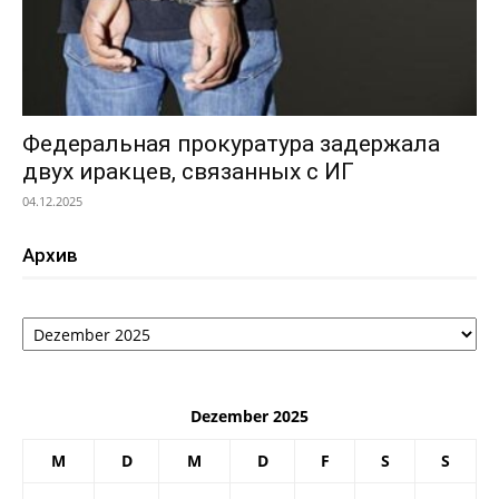
Федеральная прокуратура задержала
двух иракцев, связанных с ИГ
04.12.2025
Архив
Архив
Dezember 2025
M
D
M
D
F
S
S