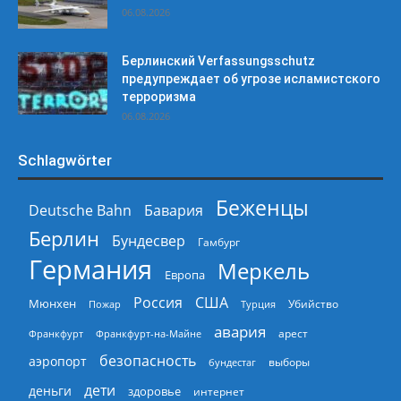
06.08.2026
Берлинский Verfassungsschutz
предупреждает об угрозе исламистского
терроризма
06.08.2026
Schlagwörter
Беженцы
Deutsche Bahn
Бавария
Берлин
Бундесвер
Гамбург
Германия
Меркель
Европа
Россия
США
Мюнхен
Пожар
Турция
Убийство
авария
арест
Франкфурт
Франкфурт-на-Майне
безопасность
аэропорт
выборы
бундестаг
дети
деньги
здоровье
интернет