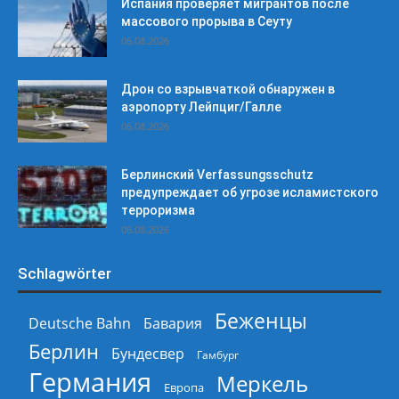
Испания проверяет мигрантов после
массового прорыва в Сеуту
06.08.2026
Дрон со взрывчаткой обнаружен в
аэропорту Лейпциг/Галле
06.08.2026
Берлинский Verfassungsschutz
предупреждает об угрозе исламистского
терроризма
06.08.2026
Schlagwörter
Беженцы
Deutsche Bahn
Бавария
Берлин
Бундесвер
Гамбург
Германия
Меркель
Европа