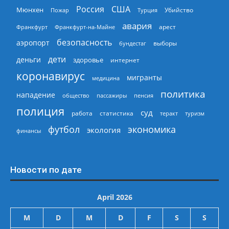
Россия
США
Мюнхен
Пожар
Турция
Убийство
авария
арест
Франкфурт
Франкфурт-на-Майне
безопасность
аэропорт
выборы
бундестаг
дети
деньги
здоровье
интернет
коронавирус
мигранты
медицина
политика
нападение
общество
пассажиры
пенсия
полиция
суд
работа
статистика
теракт
туризм
экономика
футбол
экология
финансы
Новости по дате
April 2026
M
D
M
D
F
S
S