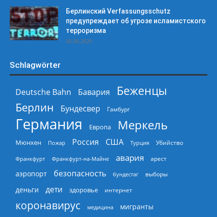
Берлинский Verfassungsschutz
предупреждает об угрозе исламистского
терроризма
06.08.2026
Schlagwörter
Беженцы
Deutsche Bahn
Бавария
Берлин
Бундесвер
Гамбург
Германия
Меркель
Европа
Россия
США
Мюнхен
Пожар
Турция
Убийство
авария
арест
Франкфурт
Франкфурт-на-Майне
безопасность
аэропорт
выборы
бундестаг
дети
деньги
здоровье
интернет
коронавирус
мигранты
медицина