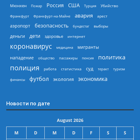
Россия
США
Мюнхен
Пожар
Турция
Убийство
авария
арест
Франкфурт
Франкфурт-на-Майне
безопасность
аэропорт
выборы
бундестаг
дети
деньги
здоровье
интернет
коронавирус
мигранты
медицина
политика
нападение
общество
пассажиры
пенсия
полиция
суд
работа
статистика
теракт
туризм
экономика
футбол
экология
финансы
Новости по дате
August 2026
M
D
M
D
F
S
S