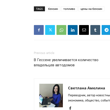
TAGS
бензин
топливо
цены на бензин
Previous article
В Гессене увеличивается количество
владельцев автодомов
Светлана Амелина
Переводчик, автор новостных
экономика, общество, событ