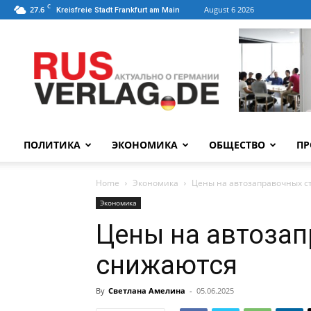
C
27.6
August 6 2026
Kreisfreie Stadt Frankfurt am Main
ПОЛИТИКА
ЭКОНОМИКА
ОБЩЕСТВО
ПР
Home
Экономика
Цены на автозаправочных с
Экономика
Цены на автозап
снижаются
By
Светлана Амелина
-
05.06.2025