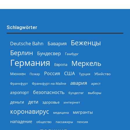
Schlagwörter
Беженцы
Deutsche Bahn
Бавария
Берлин
Бундесвер
Гамбург
Германия
Меркель
Европа
Россия
США
Мюнхен
Пожар
Турция
Убийство
авария
арест
Франкфурт
Франкфурт-на-Майне
безопасность
аэропорт
выборы
бундестаг
дети
деньги
здоровье
интернет
коронавирус
мигранты
медицина
нападение
общество
пассажиры
пенсия