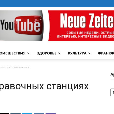
ОИСШЕСТВИЯ
ЗДОРОВЬЕ
КУЛЬТУРА
ФРАНКФ
танциях снижаются
А
равочных станциях
А