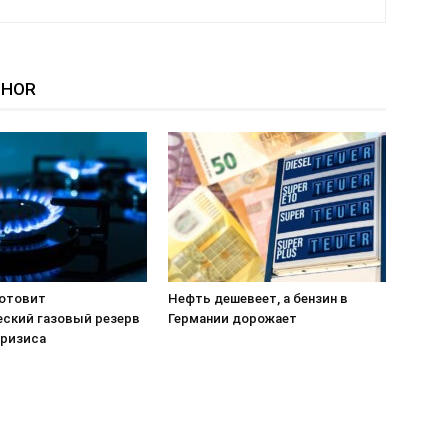
THOR
готовит
Нефть дешевеет, а бензин в
еский газовый резерв
Германии дорожает
кризиса