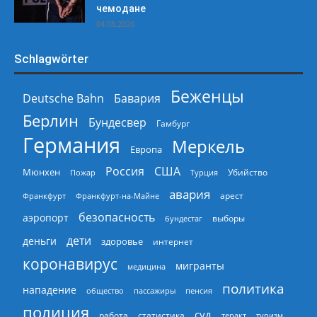
чемодане
04.08.2026
Schlagwörter
Беженцы
Deutsche Bahn
Бавария
Берлин
Бундесвер
Гамбург
Германия
Меркель
Европа
Россия
США
Мюнхен
Пожар
Турция
Убийство
авария
арест
Франкфурт
Франкфурт-на-Майне
безопасность
аэропорт
выборы
бундестаг
дети
деньги
здоровье
интернет
коронавирус
мигранты
медицина
политика
нападение
общество
пассажиры
пенсия
полиция
суд
работа
статистика
теракт
туризм