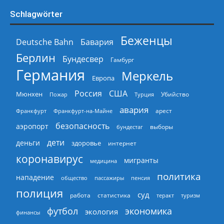
Schlagwörter
Беженцы
Deutsche Bahn
Бавария
Берлин
Бундесвер
Гамбург
Германия
Меркель
Европа
Россия
США
Мюнхен
Пожар
Турция
Убийство
авария
арест
Франкфурт
Франкфурт-на-Майне
безопасность
аэропорт
выборы
бундестаг
дети
деньги
здоровье
интернет
коронавирус
мигранты
медицина
политика
нападение
общество
пассажиры
пенсия
полиция
суд
работа
статистика
теракт
туризм
экономика
футбол
экология
финансы