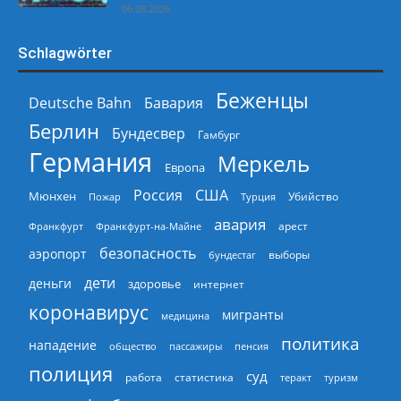
06.08.2026
Schlagwörter
Беженцы
Deutsche Bahn
Бавария
Берлин
Бундесвер
Гамбург
Германия
Меркель
Европа
Россия
США
Мюнхен
Пожар
Турция
Убийство
авария
арест
Франкфурт
Франкфурт-на-Майне
безопасность
аэропорт
выборы
бундестаг
дети
деньги
здоровье
интернет
коронавирус
мигранты
медицина
политика
нападение
общество
пассажиры
пенсия
полиция
суд
работа
статистика
теракт
туризм