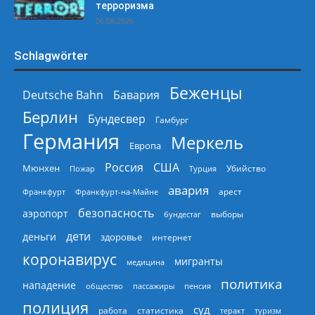
терроризма
06.08.2026
Schlagwörter
Беженцы
Deutsche Bahn
Бавария
Берлин
Бундесвер
Гамбург
Германия
Меркель
Европа
Россия
США
Мюнхен
Пожар
Турция
Убийство
авария
арест
Франкфурт
Франкфурт-на-Майне
безопасность
аэропорт
выборы
бундестаг
дети
деньги
здоровье
интернет
коронавирус
мигранты
медицина
политика
нападение
общество
пассажиры
пенсия
полиция
суд
работа
статистика
теракт
туризм