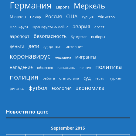
Германия
Меркель
Европа
Россия
США
Мюнхен
Пожар
Турция
Убийство
авария
арест
Франкфурт
Франкфурт-на-Майне
безопасность
аэропорт
выборы
бундестаг
дети
деньги
здоровье
интернет
коронавирус
мигранты
медицина
политика
нападение
общество
пассажиры
пенсия
полиция
суд
работа
статистика
теракт
туризм
экономика
футбол
экология
финансы
Новости по дате
September 2015