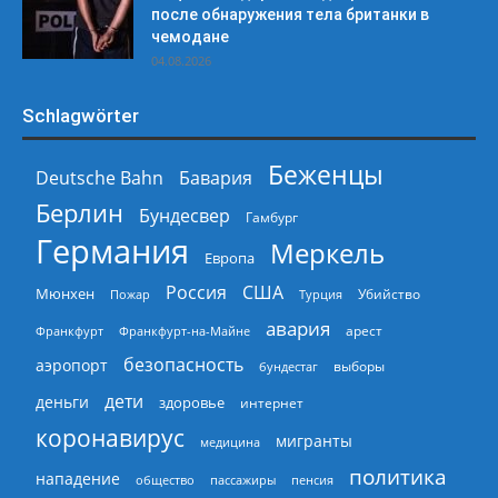
после обнаружения тела британки в
чемодане
04.08.2026
Schlagwörter
Беженцы
Deutsche Bahn
Бавария
Берлин
Бундесвер
Гамбург
Германия
Меркель
Европа
Россия
США
Мюнхен
Пожар
Турция
Убийство
авария
арест
Франкфурт
Франкфурт-на-Майне
безопасность
аэропорт
выборы
бундестаг
дети
деньги
здоровье
интернет
коронавирус
мигранты
медицина
политика
нападение
общество
пассажиры
пенсия