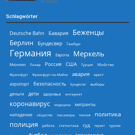
06.08.2026
Schlagwörter
Беженцы
Deutsche Bahn
Бавария
Берлин
Бундесвер
Гамбург
Германия
Меркель
Европа
Россия
США
Мюнхен
Пожар
Турция
Убийство
авария
арест
Франкфурт
Франкфурт-на-Майне
безопасность
аэропорт
выборы
бундестаг
дети
деньги
здоровье
интернет
коронавирус
мигранты
медицина
политика
нападение
общество
пассажиры
пенсия
полиция
суд
работа
статистика
теракт
туризм
экономика