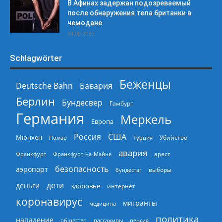
В Афинах задержан подозреваемый
после обнаружения тела британки в
чемодане
04.08.2026
Schlagwörter
Беженцы
Deutsche Bahn
Бавария
Берлин
Бундесвер
Гамбург
Германия
Меркель
Европа
Россия
США
Мюнхен
Пожар
Турция
Убийство
авария
арест
Франкфурт
Франкфурт-на-Майне
безопасность
аэропорт
выборы
бундестаг
дети
деньги
здоровье
интернет
коронавирус
мигранты
медицина
политика
нападение
общество
пассажиры
пенсия