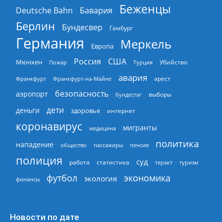
Беженцы
Deutsche Bahn
Бавария
Берлин
Бундесвер
Гамбург
Германия
Меркель
Европа
Россия
США
Мюнхен
Пожар
Турция
Убийство
авария
арест
Франкфурт
Франкфурт-на-Майне
безопасность
аэропорт
выборы
бундестаг
дети
деньги
здоровье
интернет
коронавирус
мигранты
медицина
политика
нападение
общество
пассажиры
пенсия
полиция
суд
работа
статистика
теракт
туризм
экономика
футбол
экология
финансы
Новости по дате