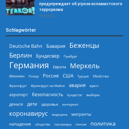
предупреждает об угрозе исламистского
терроризма
06.08.2026
Schlagwörter
Беженцы
Deutsche Bahn
Бавария
Берлин
Бундесвер
Гамбург
Германия
Меркель
Европа
Россия
США
Мюнхен
Пожар
Турция
Убийство
авария
арест
Франкфурт
Франкфурт-на-Майне
безопасность
аэропорт
выборы
бундестаг
дети
деньги
здоровье
интернет
коронавирус
мигранты
медицина
политика
нападение
общество
пассажиры
пенсия