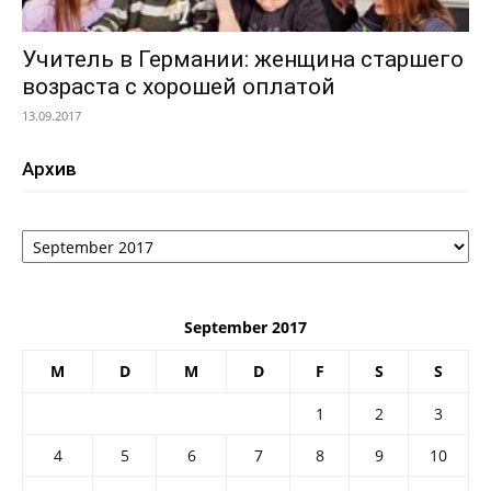
Учитель в Германии: женщина старшего
возраста с хорошей оплатой
13.09.2017
Архив
Архив
September 2017
M
D
M
D
F
S
S
1
2
3
4
5
6
7
8
9
10