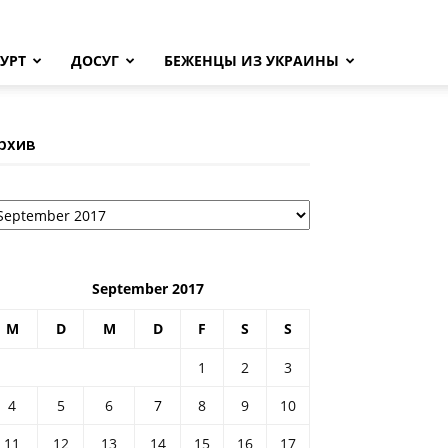
УРТ
ДОСУГ
БЕЖЕНЦЫ ИЗ УКРАИНЫ
рхив
рхив
September 2017
M
D
M
D
F
S
S
1
2
3
4
5
6
7
8
9
10
11
12
13
14
15
16
17