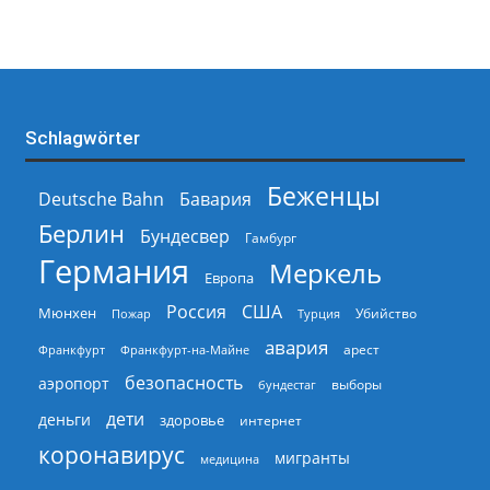
Schlagwörter
Беженцы
Deutsche Bahn
Бавария
Берлин
Бундесвер
Гамбург
Германия
Меркель
Европа
Россия
США
Мюнхен
Пожар
Турция
Убийство
авария
арест
Франкфурт
Франкфурт-на-Майне
безопасность
аэропорт
выборы
бундестаг
дети
деньги
здоровье
интернет
коронавирус
мигранты
медицина